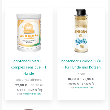
napfcheck Vita-B-
napfcheck Omega-3 Öl
Komplex sensitive – f.
– für Hunde und Katzen
Hunde
Niere
10,90
€
–
28,90
€
Gesamtsortiment
109,00
€
–
57,80
€
/
l
22,90
€
–
38,90
€
zzgl.
Versandkosten
127,22
€
–
111,14
€
/
kg
zzgl.
Versandkosten