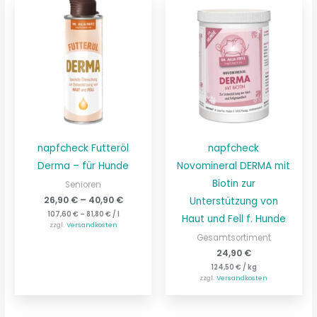
napfcheck Futteröl
napfcheck
Derma – für Hunde
Novomineral DERMA mit
Biotin zur
Senioren
26,90
€
–
40,90
€
Unterstützung von
107,60
€
–
81,80
€
/
l
Haut und Fell f. Hunde
zzgl.
Versandkosten
Gesamtsortiment
24,90
€
124,50
€
/
kg
zzgl.
Versandkosten