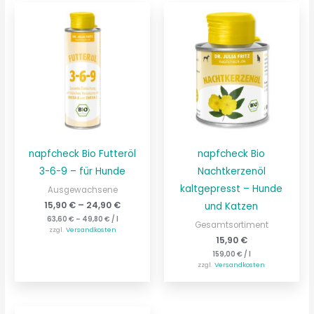
napfcheck Bio Futteröl
napfcheck Bio
3-6-9 – für Hunde
Nachtkerzenöl
kaltgepresst – Hunde
Ausgewachsene
15,90
€
–
24,90
€
und Katzen
63,60
€
–
49,80
€
/
l
Gesamtsortiment
zzgl.
Versandkosten
15,90
€
159,00
€
/
l
zzgl.
Versandkosten