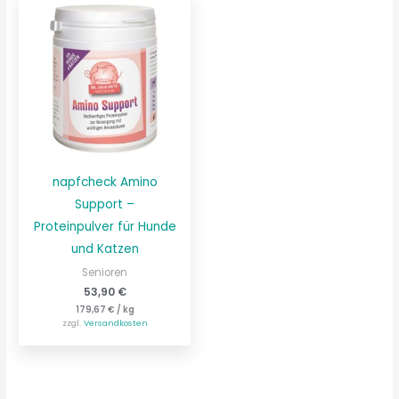
napfcheck Amino
Support –
Proteinpulver für Hunde
und Katzen
Senioren
53,90
€
179,67
€
/
kg
zzgl.
Versandkosten