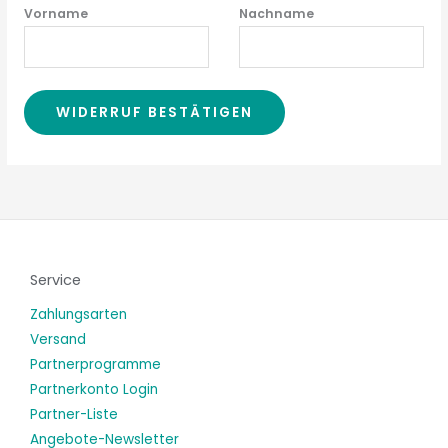
E
Vorname
Nachname
-
M
a
i
WIDERRUF BESTÄTIGEN
l
(
w
i
e
d
e
Service
r
Zahlungsarten
h
Versand
o
Partnerprogramme
l
Partnerkonto Login
e
Partner-Liste
n
Angebote-Newsletter
)