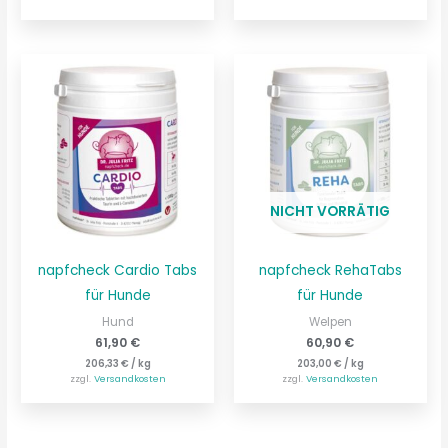
NICHT VORRÄTIG
napfcheck Cardio Tabs
napfcheck RehaTabs
für Hunde
für Hunde
Hund
Welpen
61,90
€
60,90
€
206,33
€
/
kg
203,00
€
/
kg
zzgl.
Versandkosten
zzgl.
Versandkosten