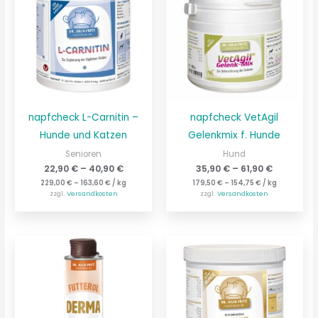
napfcheck L-Carnitin –
napfcheck VetAgil
Hunde und Katzen
Gelenkmix f. Hunde
Senioren
Hund
22,90
€
–
40,90
€
35,90
€
–
61,90
€
229,00
€
–
163,60
€
/
kg
179,50
€
–
154,75
€
/
kg
zzgl.
Versandkosten
zzgl.
Versandkosten