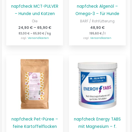
napfcheck MCT-PULVER
napfcheck Algenöl –
– Hunde und Katzen
Omega-3 – für Hunde
Öle
BARF / Rohfütterung
24,90
€
–
65,90
€
48,90
€
83,00
€
–
65,90
€
/
kg
195,60
€
/
l
zzgl.
Versandkosten
zzgl.
Versandkosten
napfcheck Pet-Püree –
napfcheck Energy TABS
feine Kartoffelflocken
mit Magnesium – f.