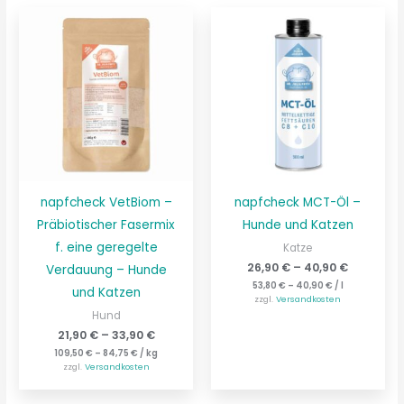
napfcheck VetBiom –
napfcheck MCT-Öl –
Präbiotischer Fasermix
Hunde und Katzen
f. eine geregelte
Katze
26,90
€
–
40,90
€
Verdauung – Hunde
53,80
€
–
40,90
€
/
l
und Katzen
zzgl.
Versandkosten
Hund
21,90
€
–
33,90
€
109,50
€
–
84,75
€
/
kg
zzgl.
Versandkosten