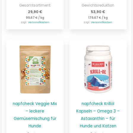
Gesamtsortiment
Gewichtsreduktion
29,90
€
53,90
€
99,67
€
/
kg
179,67
€
/
kg
zzgl.
Versandkosten
zzgl.
Versandkosten
napfcheck Veggie Mix
napfcheck Krillöl
– leckere
Kapseln – Omega 3 –
Gemüsemischung für
Astaxanthin – für
Hunde
Hunde und Katzen