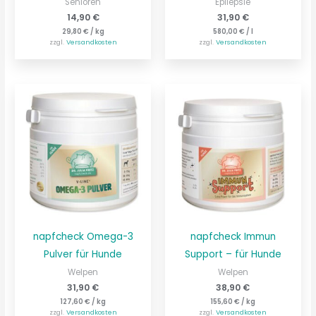
Senioren
Epilepsie
14,90
€
31,90
€
29,80
€
/
kg
580,00
€
/
l
zzgl.
Versandkosten
zzgl.
Versandkosten
napfcheck Omega-3
napfcheck Immun
Pulver für Hunde
Support – für Hunde
Welpen
Welpen
31,90
€
38,90
€
127,60
€
/
kg
155,60
€
/
kg
zzgl.
Versandkosten
zzgl.
Versandkosten