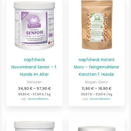
napfcheck
napfcheck Instant
Novomineral Senior – f.
Moro – feingemahlene
Hunde im Alter
Karotten f. Hunde
Senioren
Magen-Darm
34,90
€
–
57,90
€
11,90
€
–
18,90
€
69,80
€
–
57,90
€
/
kg
39,67
€
–
31,50
€
/
kg
zzgl.
Versandkosten
zzgl.
Versandkosten