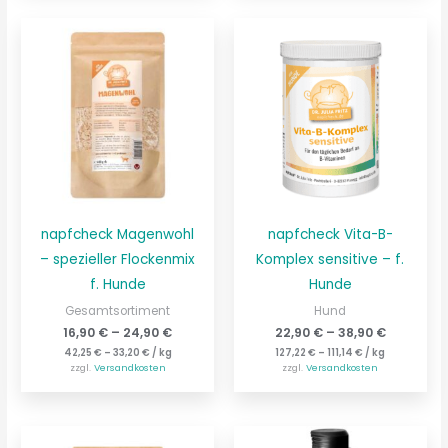
napfcheck Magenwohl
napfcheck Vita-B-
– spezieller Flockenmix
Komplex sensitive – f.
f. Hunde
Hunde
Gesamtsortiment
Hund
16,90
€
–
24,90
€
22,90
€
–
38,90
€
42,25
€
–
33,20
€
/
kg
127,22
€
–
111,14
€
/
kg
zzgl.
Versandkosten
zzgl.
Versandkosten