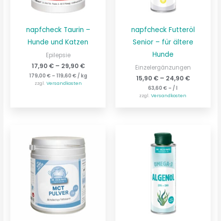
napfcheck Taurin –
napfcheck Futteröl
Hunde und Katzen
Senior – für ältere
Hunde
Epilepsie
17,90
€
–
29,90
€
Einzelergänzungen
179,00
€
–
119,60
€
/
kg
15,90
€
–
24,90
€
zzgl.
Versandkosten
63,60
€
– /
l
zzgl.
Versandkosten