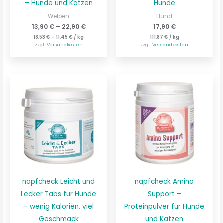
– Hunde und Katzen
Hunde
Welpen
Hund
13,90
€
–
22,90
€
17,90
€
18,53
€
–
11,45
€
/
kg
111,87
€
/
kg
zzgl.
Versandkosten
zzgl.
Versandkosten
napfcheck Leicht und
napfcheck Amino
Lecker Tabs für Hunde
Support –
– wenig Kalorien, viel
Proteinpulver für Hunde
Geschmack
und Katzen