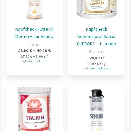
napfcheck Futteröl
napfcheck
Derma – für Hunde
Novomineral Senior
SUPPORT – f. Hunde
Hund
26,90
€
–
40,90
€
Senioren
107,60
€
–
81,80
€
/
l
29,90
€
zzgl.
Versandkosten
99,67
€
/
kg
zzgl.
Versandkosten