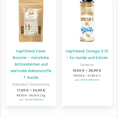
napfcheck Faser
napfcheck Omega-3 Öl
Booster – natürliche
– für Hunde und Katzen
Antioxidantien und
Epilepsie
10,90
€
–
28,90
€
wertvolle Ballaststoffe
109,00
€
–
57,80
€
/
l
f. Hunde
zzgl.
Versandkosten
Präbiotika / Ballaststoffe
17,90
€
–
33,90
€
89,50
€
–
56,50
€
/
kg
zzgl.
Versandkosten