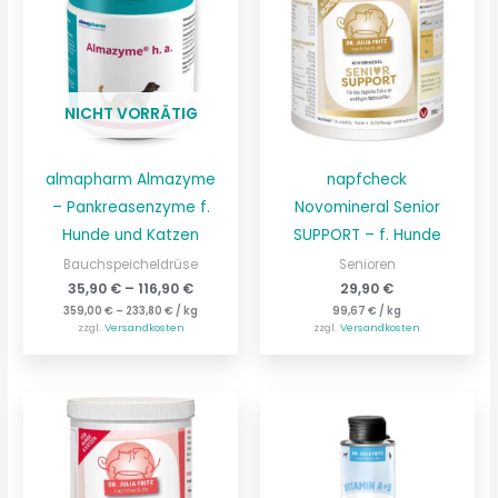
NICHT VORRÄTIG
almapharm Almazyme
napfcheck
– Pankreasenzyme f.
Novomineral Senior
Hunde und Katzen
SUPPORT – f. Hunde
Bauchspeicheldrüse
Senioren
35,90
€
–
116,90
€
29,90
€
359,00
€
–
233,80
€
/
kg
99,67
€
/
kg
zzgl.
Versandkosten
zzgl.
Versandkosten