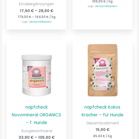
106,00
€
/
kg
Einzelergänzungen
zzgl.
Versandkosten
17,90
€
–
28,90
€
179,00
€
–
144,50
€
/
kg
zzgl.
Versandkosten
napfcheck
napfcheck Kokos
Novomineral ORGANICS
Kracher – für Hunde
– f. Hunde
Gesamtsortiment
15,90
€
Ausgewachsene
45,43
€
/
kg
33,90
€
–
105,90
€