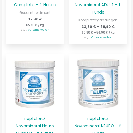
Complete – f. Hunde
Novomineral ADULT – f.
Hunde
Gesamtsortiment
32,90
€
Komplettergänzungen
65,80
€
/
kg
33,90
€
–
56,90
€
zzgl.
Versandkosten
67,80
€
–
56,90
€
/
kg
zzgl.
Versandkosten
napfcheck
napfcheck
Novomineral Neuro
Novomineral NEURO – f.