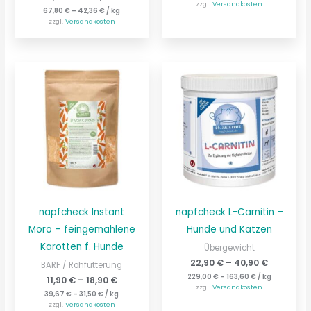
zzgl.
Versandkosten
67,80
€
–
42,36
€
/
kg
zzgl.
Versandkosten
napfcheck Instant
napfcheck L-Carnitin –
Moro – feingemahlene
Hunde und Katzen
Karotten f. Hunde
Übergewicht
22,90
€
–
40,90
€
BARF / Rohfütterung
229,00
€
–
163,60
€
/
kg
11,90
€
–
18,90
€
zzgl.
Versandkosten
39,67
€
–
31,50
€
/
kg
zzgl.
Versandkosten