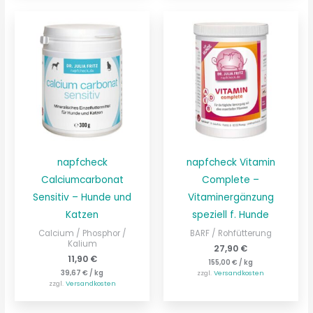
napfcheck
napfcheck Vitamin
Calciumcarbonat
Complete –
Sensitiv – Hunde und
Vitaminergänzung
Katzen
speziell f. Hunde
Calcium / Phosphor /
BARF / Rohfütterung
Kalium
27,90
€
11,90
€
155,00
€
/
kg
39,67
€
/
kg
zzgl.
Versandkosten
zzgl.
Versandkosten