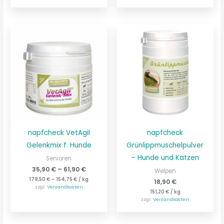
napfcheck VetAgil
napfcheck
Gelenkmix f. Hunde
Grünlippmuschelpulver
– Hunde und Katzen
Senioren
35,90
€
–
61,90
€
Welpen
179,50
€
–
154,75
€
/
kg
18,90
€
zzgl.
Versandkosten
151,20
€
/
kg
zzgl.
Versandkosten