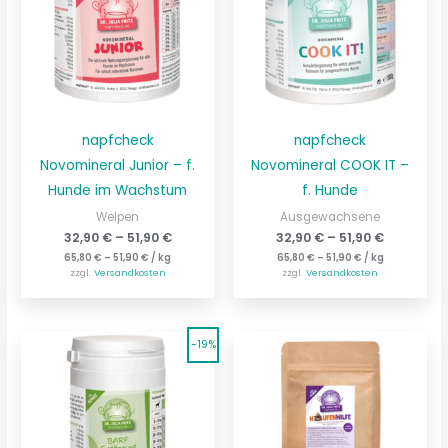
napfcheck
napfcheck
Novomineral Junior – f.
Novomineral COOK IT –
Hunde im Wachstum
f. Hunde
Welpen
Ausgewachsene
32,90
€
–
51,90
€
32,90
€
–
51,90
€
65,80
€
–
51,90
€
/
kg
65,80
€
–
51,90
€
/
kg
zzgl.
Versandkosten
zzgl.
Versandkosten
-19%