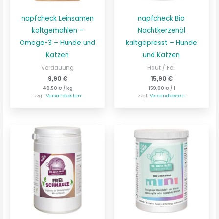
napfcheck Leinsamen
napfcheck Bio
kaltgemahlen –
Nachtkerzenöl
Omega-3 – Hunde und
kaltgepresst – Hunde
Katzen
und Katzen
Verdauung
Haut / Fell
9,90
€
15,90
€
49,50
€
/
kg
159,00
€
/
l
zzgl.
Versandkosten
zzgl.
Versandkosten