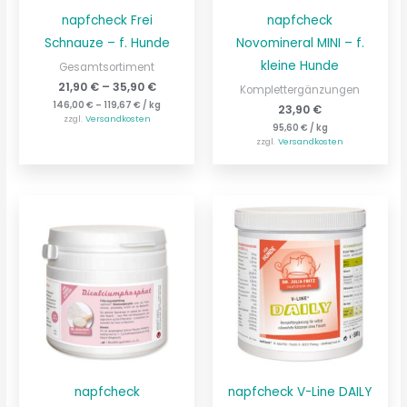
napfcheck Frei
napfcheck
Schnauze – f. Hunde
Novomineral MINI – f.
kleine Hunde
Gesamtsortiment
21,90
€
–
35,90
€
Komplettergänzungen
146,00
€
–
119,67
€
/
kg
23,90
€
zzgl.
Versandkosten
95,60
€
/
kg
zzgl.
Versandkosten
napfcheck
napfcheck V-Line DAILY