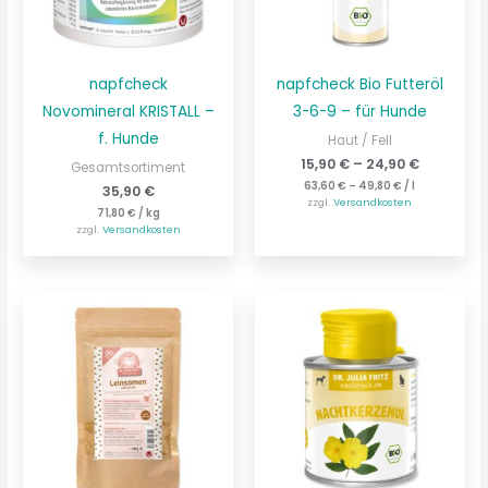
napfcheck
napfcheck Bio Futteröl
Novomineral KRISTALL –
3-6-9 – für Hunde
f. Hunde
Haut / Fell
15,90
€
–
24,90
€
Gesamtsortiment
63,60
€
–
49,80
€
/
l
35,90
€
zzgl.
Versandkosten
71,80
€
/
kg
zzgl.
Versandkosten