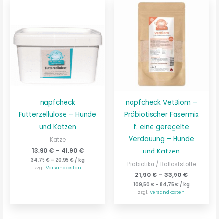
napfcheck
napfcheck VetBiom –
Futterzellulose – Hunde
Präbiotischer Fasermix
und Katzen
f. eine geregelte
Verdauung – Hunde
Katze
13,90
€
–
41,90
€
und Katzen
34,75
€
–
20,95
€
/
kg
Präbiotika / Ballaststoffe
zzgl.
Versandkosten
21,90
€
–
33,90
€
109,50
€
–
84,75
€
/
kg
zzgl.
Versandkosten