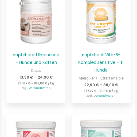
napfcheck Ulmenrinde
napfcheck Vita-B-
– Hunde und Katzen
Komplex sensitive – f.
Hunde
Katze
13,90
€
–
24,90
€
Allergiker / Futtersensible
231,67
€
–
166,00
€
/
kg
22,90
€
–
38,90
€
zzgl.
Versandkosten
127,22
€
–
111,14
€
/
kg
zzgl.
Versandkosten