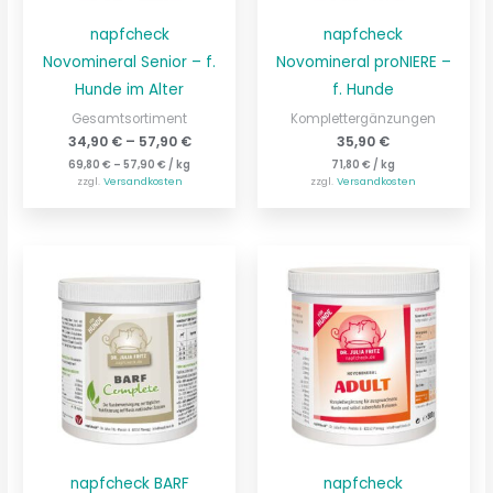
napfcheck
napfcheck
Novomineral Senior – f.
Novomineral proNIERE –
Hunde im Alter
f. Hunde
Gesamtsortiment
Komplettergänzungen
34,90
€
–
57,90
€
35,90
€
69,80
€
–
57,90
€
/
kg
71,80
€
/
kg
zzgl.
Versandkosten
zzgl.
Versandkosten
napfcheck BARF
napfcheck