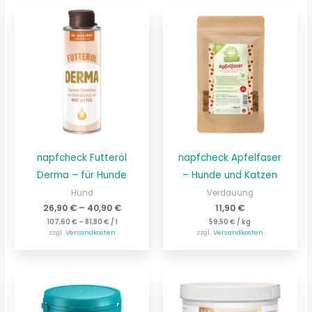
napfcheck Futteröl
napfcheck Apfelfaser
Derma – für Hunde
– Hunde und Katzen
Hund
Verdauung
26,90
€
–
40,90
€
11,90
€
107,60
€
–
81,80
€
/
l
59,50
€
/
kg
zzgl.
Versandkosten
zzgl.
Versandkosten