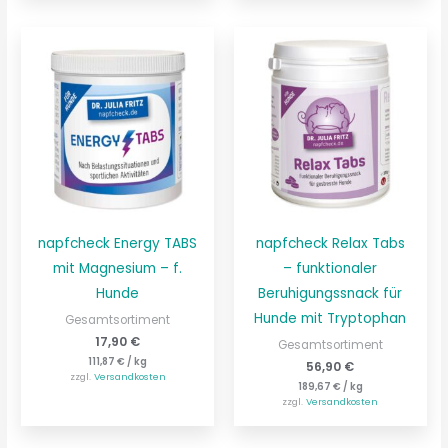
napfcheck Energy TABS
napfcheck Relax Tabs
mit Magnesium – f.
– funktionaler
Hunde
Beruhigungssnack für
Hunde mit Tryptophan
Gesamtsortiment
17,90
€
Gesamtsortiment
111,87
€
/
kg
56,90
€
zzgl.
Versandkosten
189,67
€
/
kg
zzgl.
Versandkosten