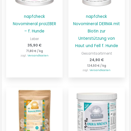
napfcheck
napfcheck
Novomineral proLEBER
Novomineral DERMA mit
– f. Hunde
Biotin zur
Unterstützung von
Leber
35,90
€
Haut und Fell f. Hunde
71,80
€
/
kg
Gesamtsortiment
zzgl.
Versandkosten
24,90
€
124,50
€
/
kg
zzgl.
Versandkosten