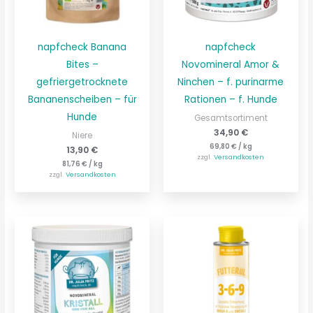
napfcheck Banana
napfcheck
Bites –
Novomineral Amor &
gefriergetrocknete
Ninchen – f. purinarme
Bananenscheiben – für
Rationen – f. Hunde
Hunde
Gesamtsortiment
34,90
€
Niere
69,80
€
/
kg
13,90
€
zzgl.
Versandkosten
81,76
€
/
kg
zzgl.
Versandkosten