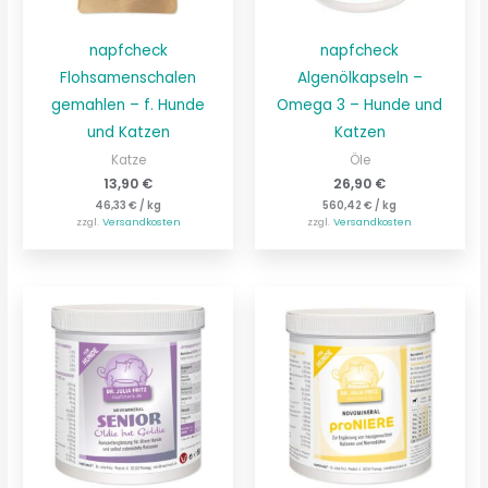
napfcheck
napfcheck
Flohsamenschalen
Algenölkapseln –
gemahlen – f. Hunde
Omega 3 – Hunde und
und Katzen
Katzen
Katze
Öle
13,90
€
26,90
€
46,33
€
/
kg
560,42
€
/
kg
zzgl.
Versandkosten
zzgl.
Versandkosten