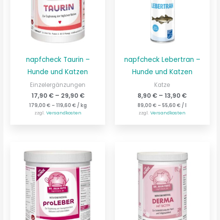
napfcheck Taurin –
napfcheck Lebertran –
Hunde und Katzen
Hunde und Katzen
Einzelergänzungen
Katze
17,90
€
–
29,90
€
8,90
€
–
13,90
€
179,00
€
–
119,60
€
/
kg
89,00
€
–
55,60
€
/
l
zzgl.
Versandkosten
zzgl.
Versandkosten