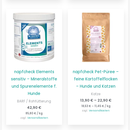
napfcheck Elements
napfcheck Pet-Püree –
sensitiv – Mineralstoffe
feine Kartoffelflocken
und Spurenelemente f.
– Hunde und Katzen
Hunde
Katze
13,90
€
–
22,90
€
BARF / Rohfütterung
18,53
€
–
11,45
€
/
kg
42,90
€
zzgl.
Versandkosten
85,80
€
/
kg
zzgl.
Versandkosten