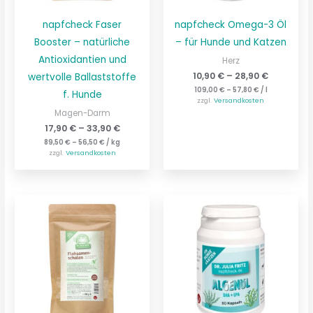
napfcheck Faser
napfcheck Omega-3 Öl
Booster – natürliche
– für Hunde und Katzen
Antioxidantien und
Herz
10,90
€
–
28,90
€
wertvolle Ballaststoffe
109,00
€
–
57,80
€
/
l
f. Hunde
zzgl.
Versandkosten
Magen-Darm
17,90
€
–
33,90
€
89,50
€
–
56,50
€
/
kg
zzgl.
Versandkosten