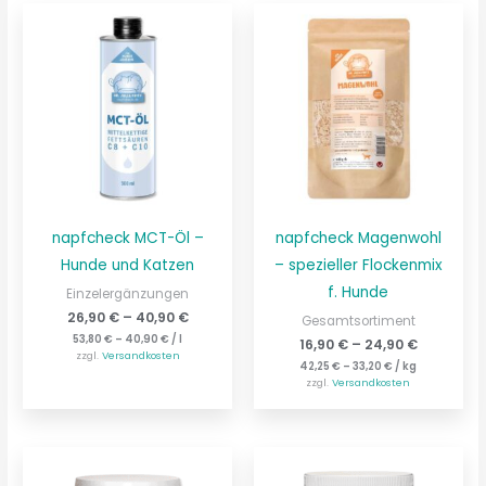
napfcheck MCT-Öl –
napfcheck Magenwohl
Hunde und Katzen
– spezieller Flockenmix
f. Hunde
Einzelergänzungen
26,90
€
–
40,90
€
Gesamtsortiment
53,80
€
–
40,90
€
/
l
16,90
€
–
24,90
€
zzgl.
Versandkosten
42,25
€
–
33,20
€
/
kg
zzgl.
Versandkosten