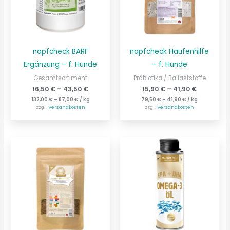
napfcheck BARF
napfcheck Haufenhilfe
Ergänzung – f. Hunde
– f. Hunde
Gesamtsortiment
Präbiotika / Ballaststoffe
16,50
€
–
43,50
€
15,90
€
–
41,90
€
132,00
€
–
87,00
€
/
kg
79,50
€
–
41,90
€
/
kg
zzgl.
Versandkosten
zzgl.
Versandkosten