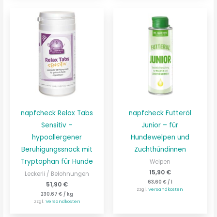
napfcheck Relax Tabs
napfcheck Futteröl
Sensitiv –
Junior – für
hypoallergener
Hundewelpen und
Beruhigungssnack mit
Zuchthündinnen
Tryptophan für Hunde
Welpen
15,90
€
Leckerli / Belohnungen
63,60
€
/
l
51,90
€
zzgl.
Versandkosten
230,67
€
/
kg
zzgl.
Versandkosten