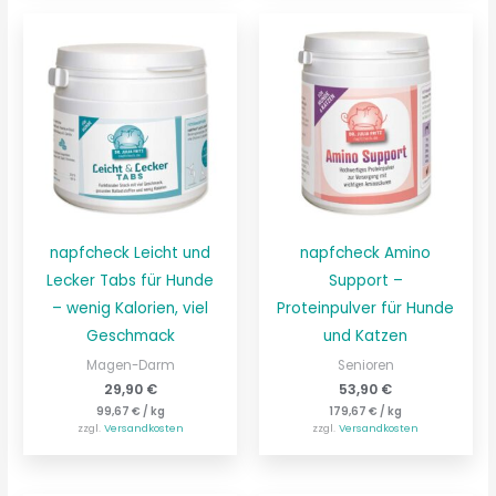
napfcheck Leicht und
napfcheck Amino
Lecker Tabs für Hunde
Support –
– wenig Kalorien, viel
Proteinpulver für Hunde
Geschmack
und Katzen
Magen-Darm
Senioren
29,90
€
53,90
€
99,67
€
/
kg
179,67
€
/
kg
zzgl.
Versandkosten
zzgl.
Versandkosten