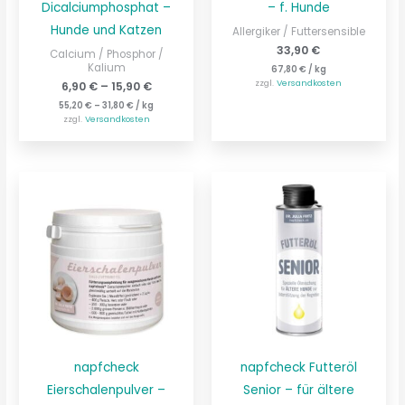
Dicalciumphosphat –
– f. Hunde
Hunde und Katzen
Allergiker / Futtersensible
33,90
€
Calcium / Phosphor /
Kalium
67,80
€
/
kg
zzgl.
Versandkosten
6,90
€
–
15,90
€
55,20
€
–
31,80
€
/
kg
zzgl.
Versandkosten
napfcheck
napfcheck Futteröl
Eierschalenpulver –
Senior – für ältere