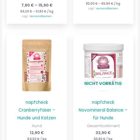
83,00
€
–
65,90
€
/
kg
7,90
€
–
15,90
€
zzgl.
Versandkosten
63,20
€
–
31,80
€
/
kg
zzgl.
Versandkosten
NICHT VORRÄTIG
napfcheck
napfcheck
Cranberryfaser –
Novomineral Balance –
Hunde und Katzen
für Hunde
Hund
Gesamtsortiment
12,90
€
32,90
€
64,50
€
/
kg
65,80
€
/
kg