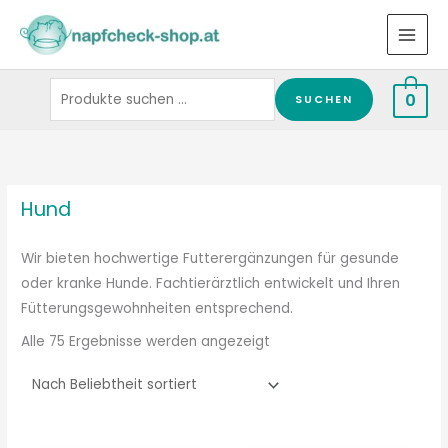
Zum
Suchen
Inhalt
nach:
springen
0
SUCHEN
Nach
Beliebtheit
sortiert
Hund
Wir bieten hochwertige Futterergänzungen für gesunde
oder kranke Hunde. Fachtierärztlich entwickelt und Ihren
Fütterungsgewohnheiten entsprechend.
Alle 75 Ergebnisse werden angezeigt