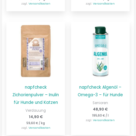
zzgl.
Versandkosten
zzgl.
Versandkosten
napfcheck
napfcheck Algenöl –
Zichorienpulver – Inulin
Omega-3 – für Hunde
für Hunde und Katzen
Senioren
48,90
€
Verdauung
195,60
€
/
l
14,90
€
zzgl.
Versandkosten
59,60
€
/
kg
zzgl.
Versandkosten