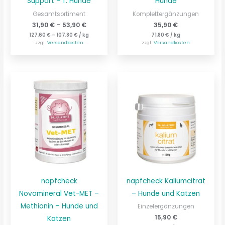
Support – f. Hunde
Hunde
Gesamtsortiment
Komplettergänzungen
31,90
€
–
53,90
€
35,90
€
127,60
€
–
107,80
€
/
kg
71,80
€
/
kg
zzgl.
Versandkosten
zzgl.
Versandkosten
napfcheck
napfcheck Kaliumcitrat
Novomineral Vet-MET –
– Hunde und Katzen
Methionin – Hunde und
Einzelergänzungen
15,90
€
Katzen