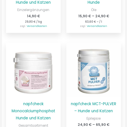
Hunde und Katzen
Hunde
Einzelergänzungen
Öle
14,90
€
15,90
€
–
24,90
€
29,80
€
/
kg
63,60
€
– /
l
zzgl.
Versandkosten
zzgl.
Versandkosten
napfcheck
napfcheck MCT-PULVER
Monocalciumphosphat
– Hunde und Katzen
Hunde und Katzen
Epilepsie
24,90
€
–
65,90
€
Gesamtsortiment