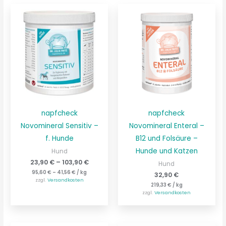
napfcheck
napfcheck
Novomineral Sensitiv –
Novomineral Enteral –
f. Hunde
B12 und Folsäure –
Hunde und Katzen
Hund
23,90
€
–
103,90
€
Hund
95,60
€
–
41,56
€
/
kg
32,90
€
zzgl.
Versandkosten
219,33
€
/
kg
zzgl.
Versandkosten