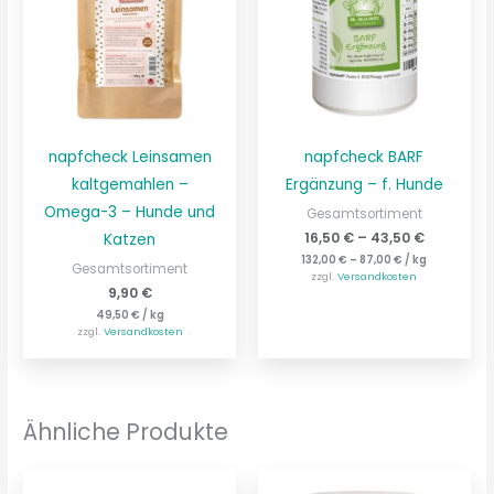
napfcheck Leinsamen
napfcheck BARF
kaltgemahlen –
Ergänzung – f. Hunde
Omega-3 – Hunde und
Gesamtsortiment
16,50
€
–
43,50
€
Katzen
132,00
€
–
87,00
€
/
kg
Gesamtsortiment
zzgl.
Versandkosten
9,90
€
49,50
€
/
kg
zzgl.
Versandkosten
Ähnliche Produkte