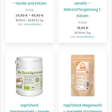
– Hunde und Katzen
sensitiv –
Nährstoffergänzung f.
Katze
24,90
€
–
65,90
€
Katzen
83,00
€
–
65,90
€
/
kg
Katze
zzgl.
Versandkosten
18,90
€
157,50
€
/
kg
zzgl.
Versandkosten
napfcheck
napfcheck Magenwohl
Seealgenmehl – Hunde
– spezieller Flockenmix