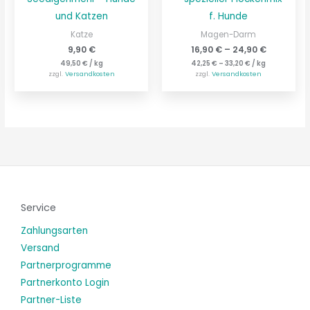
und Katzen
f. Hunde
Katze
Magen-Darm
9,90
€
16,90
€
–
24,90
€
49,50
€
/
kg
42,25
€
–
33,20
€
/
kg
zzgl.
Versandkosten
zzgl.
Versandkosten
Service
Zahlungsarten
Versand
Partnerprogramme
Partnerkonto Login
Partner-Liste