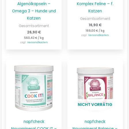
Algenölkapseln –
Komplex Feline – f.
Omega 3 – Hunde und
Katzen
Katzen
Gesamtsortiment
16,90
€
Gesamtsortiment
169,00
€
/
kg
26,90
€
zzgl.
Versandkosten
560,42
€
/
kg
zzgl.
Versandkosten
NICHT VORRÄTIG
napfcheck
napfcheck
Novomineral COOK IT –
Novomineral Balance –