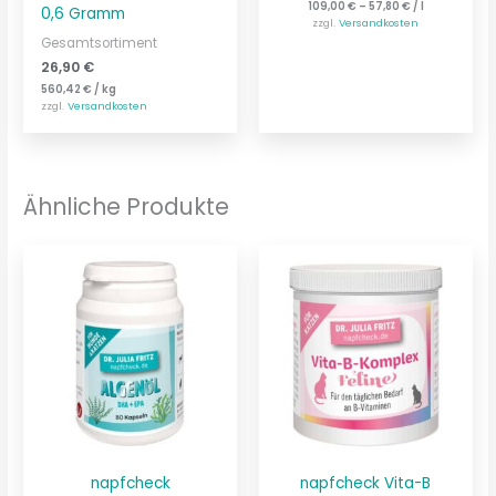
109,00
€
–
57,80
€
/
l
0,6 Gramm
zzgl.
Versandkosten
Gesamtsortiment
26,90
€
560,42
€
/
kg
zzgl.
Versandkosten
Ähnliche Produkte
napfcheck
napfcheck Vita-B